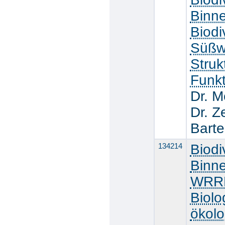
Binn
Biodi
Süßw
Struk
Funk
Dr. 
Dr. Z
Barte
134214
Biodi
Binn
WRRL
Biolo
ökolo