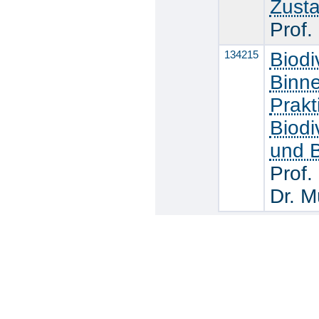
Zust
Prof.
134215
Biodi
Binn
Prakt
Biodi
und B
Prof.
Dr. M