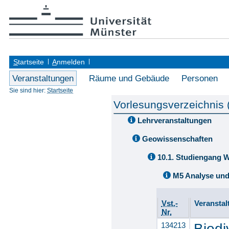
S
tartseite
A
nmelden
Veranstaltungen
Räume und Gebäude
Personen
Sie sind hier:
Startseite
Vorlesungsverzeichnis
Lehrveranstaltungen
Geowissenschaften
10.1. Studiengang 
M5 Analyse un
Vst.-
Veranstal
Nr.
134213
Biodi