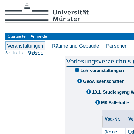
S
tartseite
A
nmelden
Veranstaltungen
Räume und Gebäude
Personen
Sie sind hier:
Startseite
Vorlesungsverzeichnis
Lehrveranstaltungen
Geowissenschaften
10.1. Studiengang 
M9 Fallstudie
Vst.-Nr.
Ve
(Keine
Fal