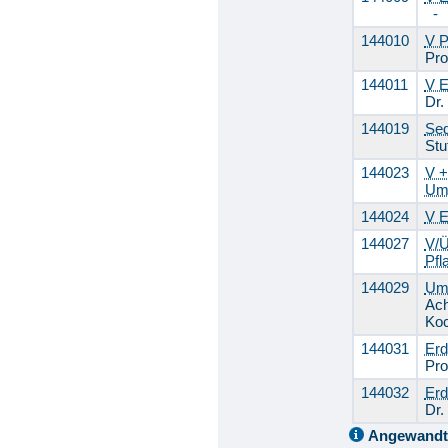
144010
V P
Pro
144011
V E
Dr.
144019
Sed
Stu
144023
V +
Umw
144024
V E
144027
V/Ü
Pfl
144029
Umw
Ac
Ko
144031
Erd
Pro
144032
Erd
Dr.
Angewandt