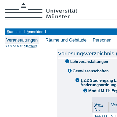
S
tartseite
A
nmelden
Veranstaltungen
Räume und Gebäude
Personen
Sie sind hier:
Startseite
Vorlesungsverzeichnis
Lehrveranstaltungen
Geowissenschaften
1.2.2 Studiengang L
Änderungsordnung
Modul M 11: E
Vst.-
Ve
Nr.
144009
V E