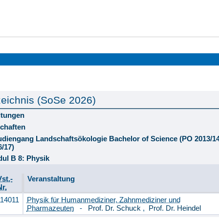
eichnis (SoSe 2026)
ltungen
chaften
tudiengang Landschaftsökologie Bachelor of Science (PO 2013/
6/17)
ul B 8: Physik
Vst.-
Veranstaltung
Nr.
114011
Physik für Humanmediziner, Zahnmediziner und
Pharmazeuten
-
Prof. Dr. Schuck
,
Prof. Dr. Heindel