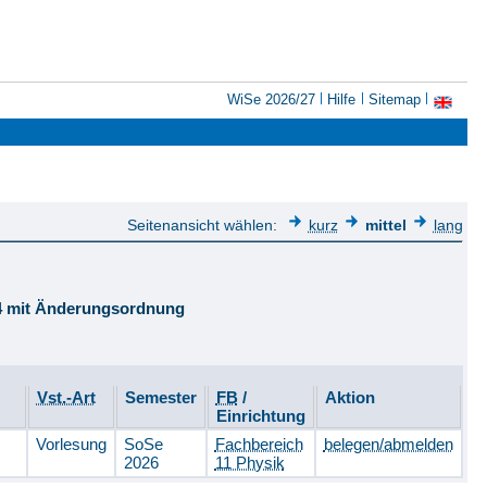
WiSe 2026/27
Hilfe
Sitemap
Seitenansicht wählen:
kurz
mittel
lang
14 mit Änderungsordnung
Vst.-Art
Semester
FB
/
Aktion
Einrichtung
Vorlesung
SoSe
Fachbereich
belegen/abmelden
2026
11 Physik