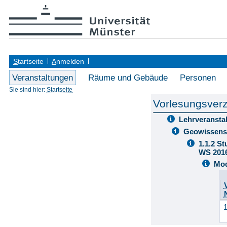
S
tartseite
A
nmelden
Veranstaltungen
Räume und Gebäude
Personen
Sie sind hier:
Startseite
Vorlesungsverz
Lehrveransta
Geowissens
1.1.2 S
WS 201
Mod