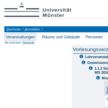
S
tartseite
A
nmelden
Veranstaltungen
Räume und Gebäude
Personen
Sie sind hier:
Startseite
Vorlesungsverz
Lehrveransta
Geowissens
1.1.2 S
WS 201
Mod