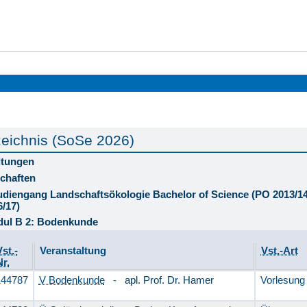
eichnis (SoSe 2026)
ltungen
chaften
tudiengang Landschaftsökologie Bachelor of Science (PO 2013/
6/17)
ul B 2: Bodenkunde
Vst.-
Veranstaltung
Vst.-Art
Nr.
144787
V Bodenkunde
-
apl. Prof. Dr. Hamer
Vorlesung