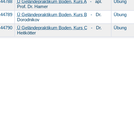
144788
Ü Geländepraktikum Boden, Kurs A
-
apl.
Übung
Prof. Dr. Hamer
144789
Ü Geländepraktikum Boden, Kurs B
-
Dr.
Übung
Dorodnikov
144790
Ü Geländepraktikum Boden, Kurs C
-
Dr.
Übung
Heitkötter