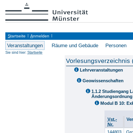
S
tartseite
A
nmelden
Veranstaltungen
Räume und Gebäude
Personen
Sie sind hier:
Startseite
Vorlesungsverzeichnis
Lehrveranstaltungen
Geowissenschaften
1.1.2 Studiengang L
Änderungsordnung 
Modul B 10: Ex
Vst.-
Ve
Nr.
144803
Gro