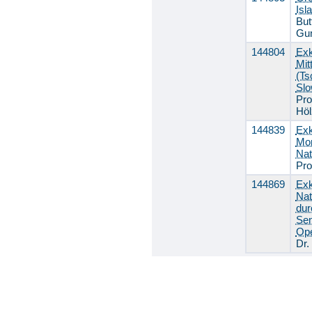
Isl
But
Gu
144804
Exk
Mit
(Ts
Slo
Pro
Höl
144839
Exk
Mon
Nat
Pro
144869
Exk
Nat
dur
Sen
Ope
Dr.