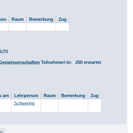
son
Raum
Bemerkung
Zug
icht
 Geowissenschaften
Teilnehmer/-in: 250 erwartet
us am
Lehrperson
Raum
Bemerkung
Zug
Schwering