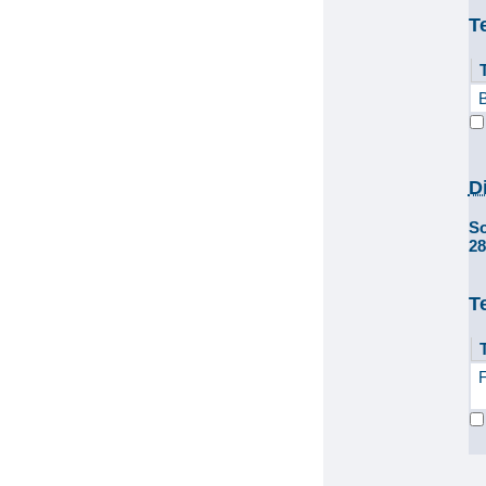
T
B
D
S
2
T
F