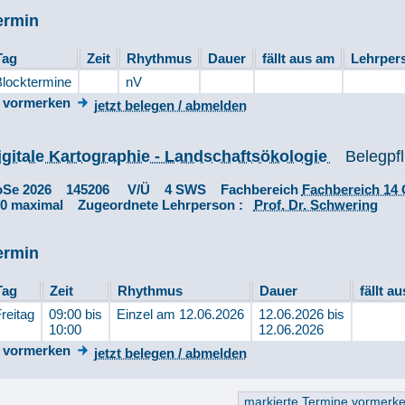
ermin
Tag
Zeit
Rhythmus
Dauer
fällt aus am
Lehrper
locktermine
nV
vormerken
jetzt belegen / abmelden
igitale Kartographie - Landschaftsökologie
Belegpfl
oSe 2026 145206 V/Ü 4 SWS Fachbereich
Fachbereich 14
80 maximal Zugeordnete Lehrperson :
Prof. Dr. Schwering
ermin
Tag
Zeit
Rhythmus
Dauer
fällt a
reitag
09:00 bis
Einzel am 12.06.2026
12.06.2026 bis
10:00
12.06.2026
vormerken
jetzt belegen / abmelden