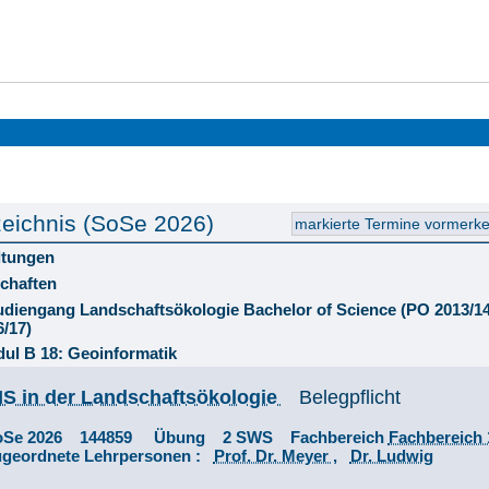
eichnis (SoSe 2026)
ltungen
chaften
tudiengang Landschaftsökologie Bachelor of Science (PO 2013/
6/17)
ul B 18: Geoinformatik
IS in der Landschaftsökologie
Belegpflicht
oSe 2026 144859 Übung 2 SWS Fachbereich
Fachbereich
ugeordnete Lehrpersonen :
Prof. Dr. Meyer
,
Dr. Ludwig