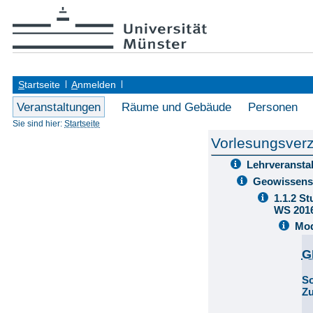
S
tartseite
A
nmelden
Veranstaltungen
Räume und Gebäude
Personen
Sie sind hier:
Startseite
Vorlesungsverz
Lehrveransta
Geowissens
1.1.2 S
WS 201
Mod
G
S
Z