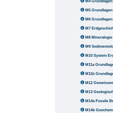
M4 Grundlagen
M5 Grundlagen
M6 Grundlagen 
M7 Erdgeschich
M8 Mineralogie
M9 Sedimentolo
M10 System Er
M11a Grundlage
M11b Grundlage
M12 Geowissens
M13 Geologisch
M14a Fossile B
M14b Geochemi