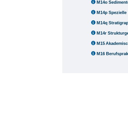
M14o Sediment
M14p Spezielle
M14q Stratigra
M14r Strukturg
M15 Akademisch
M16 Berufspra