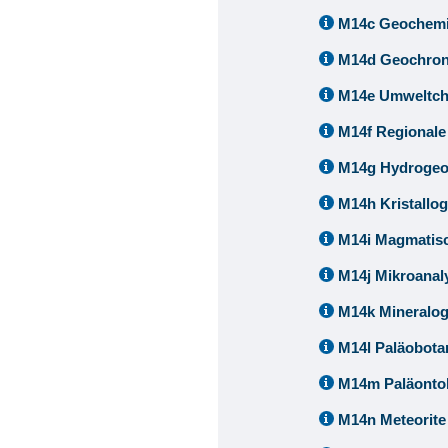
M14c Geochemi
M14d Geochron
M14e Umweltc
M14f Regionale
M14g Hydrogeo
M14h Kristallo
M14i Magmatisc
M14j Mikroanal
M14k Mineralo
M14l Paläobota
M14m Paläonto
M14n Meteorite