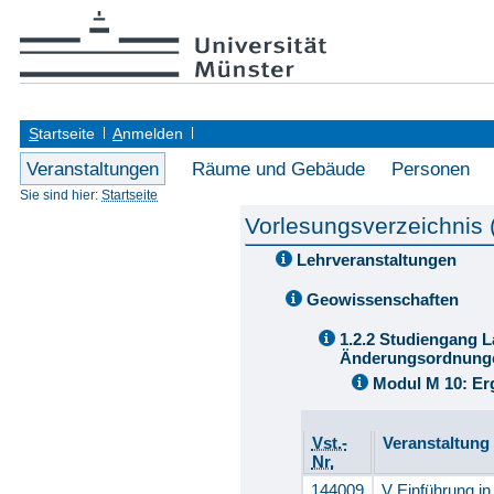
S
tartseite
A
nmelden
Veranstaltungen
Räume und Gebäude
Personen
Sie sind hier:
Startseite
Vorlesungsverzeichnis
Lehrveranstaltungen
Geowissenschaften
1.2.2 Studiengang L
Änderungsordnung
Modul M 10: Er
Vst.-
Veranstaltung
Nr.
144009
V Einführung in