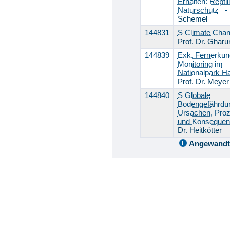
Erhalten: Reptil
Naturschutz
Schemel
144831
S Climate Cha
Prof. Dr. Ghar
144839
Exk. Fernerkun
Monitoring im
Nationalpark H
Prof. Dr. Meyer
144840
S Globale
Bodengefährdun
Ursachen, Pro
und Konseque
Dr. Heitkötter
Angewandt