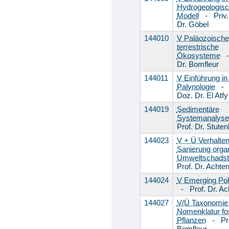
Hydrogeologis
Modell
-
Priv
Dr. Göbel
144010
V Paläozoische
terrestrische
Ökosysteme
Dr. Bomfleur
144011
V Einführung in
Palynologie
Doz. Dr. El Atfy
144019
Sedimentäre
Systemanalyse
Prof. Dr. Stute
144023
V + Ü Verhalte
Sanierung orga
Umweltschadst
Prof. Dr. Achte
144024
V Emerging Pol
-
Prof. Dr. Ac
144027
V/Ü Taxonomie
Nomenklatur fos
Pflanzen
-
Pr
Bomfleur