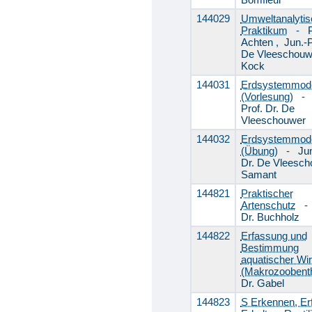
144029
Umweltanalyti
Praktikum
-
P
Achten
,
Jun.-P
De Vleeschou
Kock
144031
Erdsystemmode
(Vorlesung)
Prof. Dr. De
Vleeschouwer
144032
Erdsystemmode
(Übung)
-
Jun
Dr. De Vleesc
Samant
144821
Praktischer
Artenschutz
Dr. Buchholz
144822
Erfassung und
Bestimmung
aquatischer Wir
(Makrozoobent
Dr. Gabel
144823
S Erkennen, Er