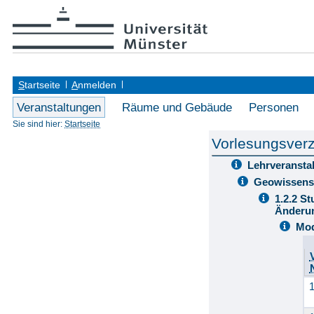
S
tartseite
A
nmelden
Veranstaltungen
Räume und Gebäude
Personen
Sie sind hier:
Startseite
Vorlesungsverz
Lehrveransta
Geowissens
1.2.2 S
Änderu
Mod