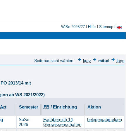
WiSe 2026/27
Hilfe
Sitemap
Seitenansicht wählen:
kurz
mittel
lang
 PO 2013/14 mit
ginn ab WS 2021/2022)
-Art
Semester
FB
/ Einrichtung
Aktion
ung
SoSe
Fachbereich 14
belegen/abmelden
2026
Geowissenschaften