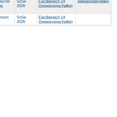
tische
SoSe
Fachbereich 14
belegen/abmelden
ung
2026
Geowissenschaften
rsion
SoSe
Fachbereich 14
2026
Geowissenschaften