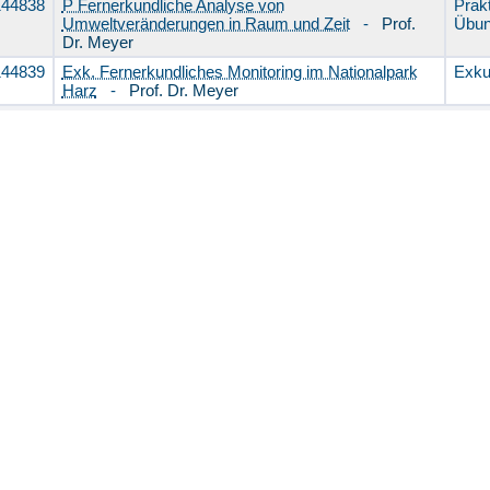
144838
P Fernerkundliche Analyse von
Prak
Umweltveränderungen in Raum und Zeit
-
Prof.
Üb
Dr. Meyer
144839
Exk. Fernerkundliches Monitoring im Nationalpark
Exku
Harz
-
Prof. Dr. Meyer