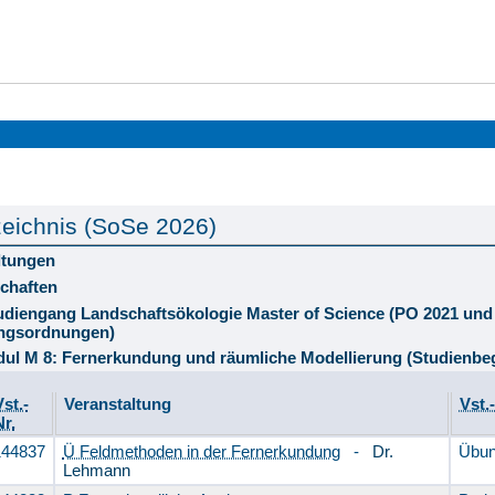
eichnis (SoSe 2026)
ltungen
chaften
tudiengang Landschaftsökologie Master of Science (PO 2021 und
ngsordnungen)
ul M 8: Fernerkundung und räumliche Modellierung (Studienbe
Vst.-
Veranstaltung
Vst.
Nr.
144837
Ü Feldmethoden in der Fernerkundung
-
Dr.
Üb
Lehmann