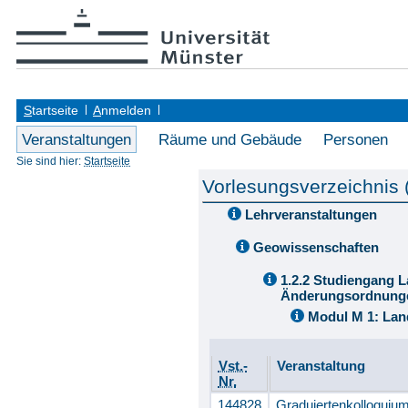
S
tartseite
A
nmelden
Veranstaltungen
Räume und Gebäude
Personen
Sie sind hier:
Startseite
Vorlesungsverzeichnis
Lehrveranstaltungen
Geowissenschaften
1.2.2 Studiengang L
Änderungsordnung
Modul M 1: Lan
Vst.-
Veranstaltung
Nr.
144828
Graduiertenkolloquium