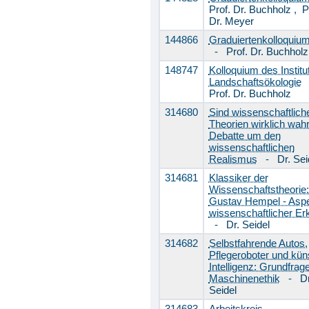
Prof. Dr. Buchholz
,
P
Dr. Meyer
144866
Graduiertenkolloquium I
-
Prof. Dr. Buchholz
148747
Kolloquium des Institu
Landschaftsökologie
Prof. Dr. Buchholz
314680
Sind wissenschaftlich
Theorien wirklich wah
Debatte um den
wissenschaftlichen
Realismus
-
Dr. Sei
314681
Klassiker der
Wissenschaftstheorie:
Gustav Hempel - Asp
wissenschaftlicher Er
-
Dr. Seidel
314682
Selbstfahrende Autos,
Pflegeroboter und kün
Intelligenz: Grundfrag
Maschinenethik
-
Dr
Seidel
314683
Arbeitskreis