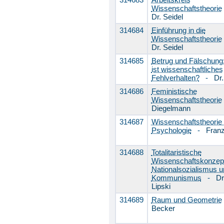
Wissenschaftstheorie
Dr. Seidel
314684
Einführung in die
Wissenschaftstheorie
Dr. Seidel
314685
Betrug und Fälschung
ist wissenschaftliches
Fehlverhalten?
-
Dr.
314686
Feministische
Wissenschaftstheorie
Diegelmann
314687
Wissenschaftstheorie 
Psychologie
-
Fran
314688
Totalitaristische
Wissenschaftskonzept
Nationalsozialismus u
Kommunismus
-
Dr
Lipski
314689
Raum und Geometrie
Becker