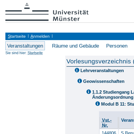
S
tartseite
A
nmelden
Veranstaltungen
Räume und Gebäude
Personen
Sie sind hier:
Startseite
Vorlesungsverzeichnis
Lehrveranstaltungen
Geowissenschaften
1.1.2 Studiengang L
Änderungsordnung 
Modul B 11: Stu
Vst.-
Veran
Nr.
144806
S Beru