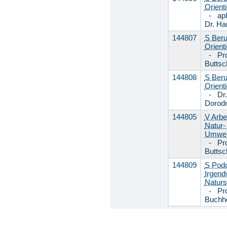
Orient
-
apl
Dr. H
144807
S Beru
Orient
-
Pro
Buttsc
144808
S Beru
Orient
-
Dr.
Dorod
144805
V Arbe
Natur-
Umwel
-
Pro
Buttsc
144809
S Pod
Irgend
Naturs
-
Pro
Buchh