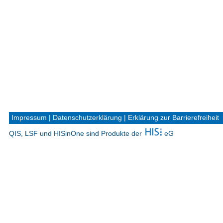
Impressum
|
Datenschutzerklärung
|
Erklärung zur Barrierefreiheit
QIS, LSF und HISinOne sind Produkte der
eG