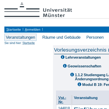
S
tartseite
A
nmelden
Veranstaltungen
Räume und Gebäude
Personen
Sie sind hier:
Startseite
Vorlesungsverzeichnis
Lehrveranstaltungen
Geowissenschaften
1.1.2 Studiengang L
Änderungsordnung 
Modul B 19: F
Vst.-
Veranstaltung
Nr.
144818