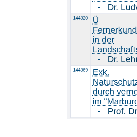
-
Dr. Lud
144820
Ü
Fernerkun
in der
Landschaft
-
Dr. Le
144869
Exk.
Naturschut
durch verne
im "Marbur
-
Prof. D