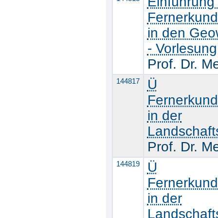
Einführung 
Fernerkun
in den Geo
- Vorlesung
Prof. Dr. M
144817
Ü
Fernerkun
in der
Landschaft
Prof. Dr. M
144819
Ü
Fernerkun
in der
Landschaft