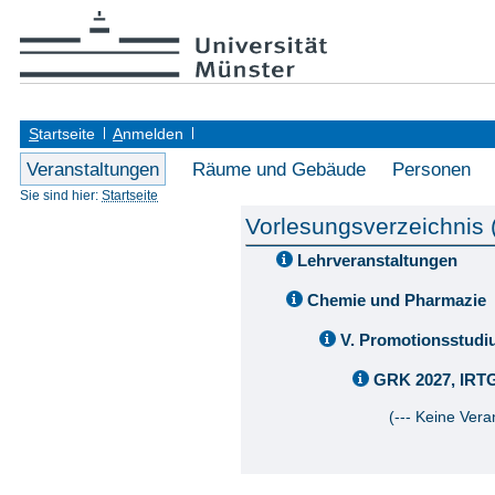
S
tartseite
A
nmelden
Veranstaltungen
Räume und Gebäude
Personen
Sie sind hier:
Startseite
Vorlesungsverzeichnis
Lehrveranstaltungen
Chemie und Pharmazie
V. Promotionsstud
GRK 2027, IRTG 
(--- Keine Vera