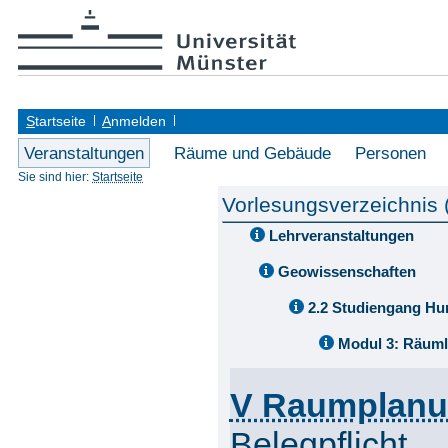
S
tartseite
A
nmelden
Veranstaltungen
Räume und Gebäude
Personen
Sie sind hier:
Startseite
Vorlesungsverzeichnis
Lehrveranstaltungen
Geowissenschaften
2.2 Studiengang Hu
Modul 3: Räuml
V Raumplanun
Belegpflicht