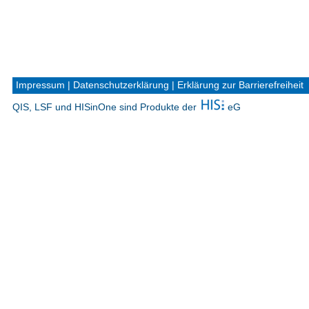
Impressum
|
Datenschutzerklärung
|
Erklärung zur Barrierefreiheit
QIS, LSF und HISinOne sind Produkte der
eG