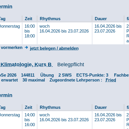
ermin
Tag
Zeit
Rhythmus
Dauer
f
Donnerstag
16:00
woch
16.04.2026 bis
2
bis
16.04.2026 bis 23.07.2026
23.07.2026
P
18:00
R
a
vormerken
jetzt belegen / abmelden
 Klimatologie, Kurs B
Belegpflicht
oSe 2026 144811 Übung 2 SWS ECTS-Punkte: 3 Fachbe
0 erwartet 30 maximal Zugeordnete Lehrperson :
Fried
ermin
Tag
Zeit
Rhythmus
Dauer
f
Donnerstag
14:00
woch
16.04.2026 bis
2
bis
16.04.2026 bis 23.07.2026
23.07.2026
P
16:00
R