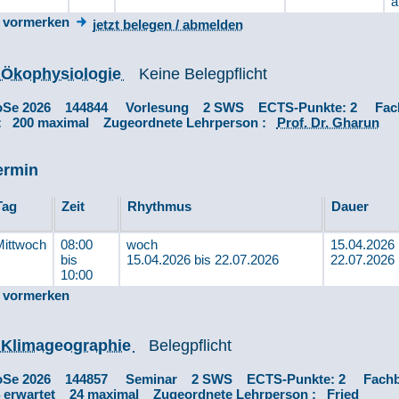
a
vormerken
jetzt belegen / abmelden
 Ökophysiologie
Keine Belegpflicht
oSe 2026 144844 Vorlesung 2 SWS ECTS-Punkte: 2 Fac
n: 200 maximal Zugeordnete Lehrperson :
Prof. Dr. Gharun
ermin
Tag
Zeit
Rhythmus
Dauer
Mittwoch
08:00
woch
15.04.2026 
bis
15.04.2026 bis 22.07.2026
22.07.2026
10:00
vormerken
 Klimageographie
Belegpflicht
oSe 2026 144857 Seminar 2 SWS ECTS-Punkte: 2 Fachb
4 erwartet 24 maximal Zugeordnete Lehrperson :
Fried