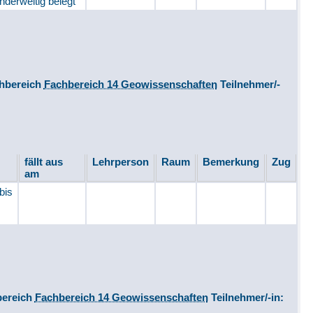
nderweitig belegt
hbereich
Fachbereich 14 Geowissenschaften
Teilnehmer/-
fällt aus
Lehrperson
Raum
Bemerkung
Zug
am
bis
ereich
Fachbereich 14 Geowissenschaften
Teilnehmer/-in: