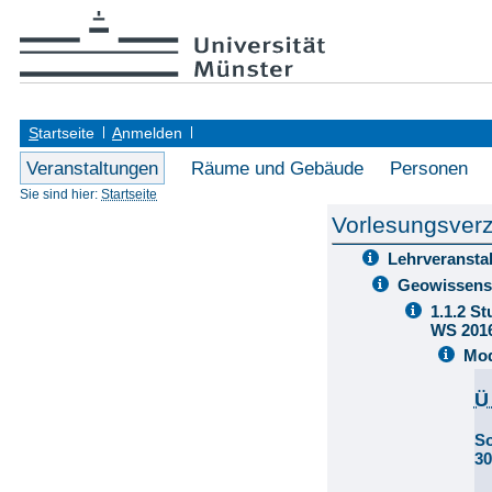
S
tartseite
A
nmelden
Veranstaltungen
Räume und Gebäude
Personen
Sie sind hier:
Startseite
Vorlesungsverz
Lehrveransta
Geowissens
1.1.2 S
WS 201
Mod
Ü
S
3