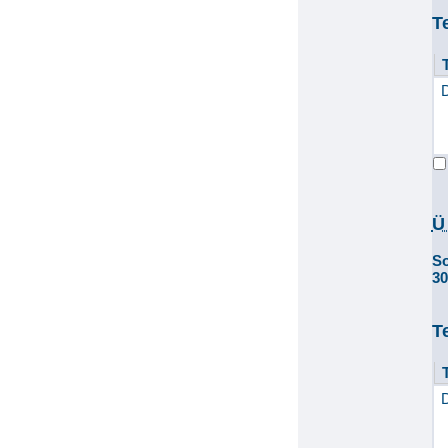
T
Ü
S
3
T