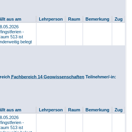
ällt aus am
Lehrperson
Raum
Bemerkung
Zug
8.05.2026
fingstferien -
aum 513 ist
nderweitig belegt
reich
Fachbereich 14 Geowissenschaften
Teilnehmer/-in:
ällt aus am
Lehrperson
Raum
Bemerkung
Zug
8.05.2026
fingstferien -
aum 513 ist