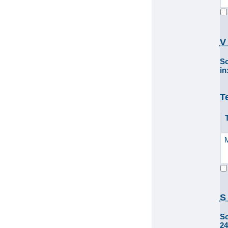
V
S
i
T
S
S
2