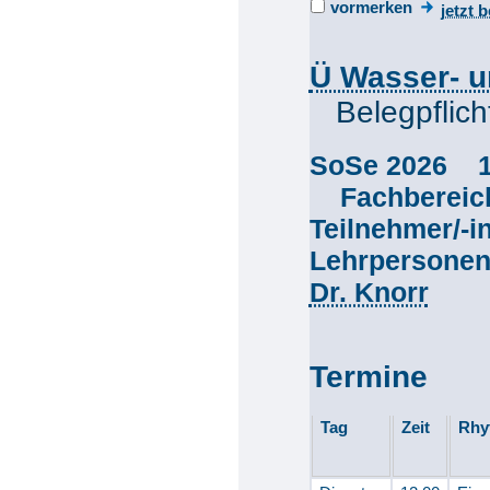
vormerken
jetzt 
Ü Wasser- u
Belegpflich
SoSe 2026 
Fachberei
Teilnehmer/-
Lehrpersone
Dr. Knorr
Termine
Tag
Zeit
Rhy