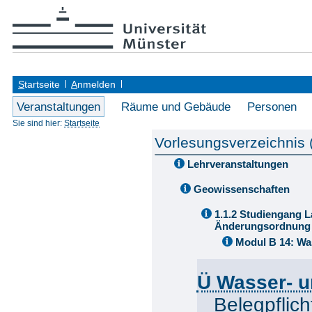
S
tartseite
A
nmelden
Veranstaltungen
Räume und Gebäude
Personen
Sie sind hier:
Startseite
Vorlesungsverzeichnis
Lehrveranstaltungen
Geowissenschaften
1.1.2 Studiengang L
Änderungsordnung 
Modul B 14: Was
Ü Wasser- u
Belegpflich