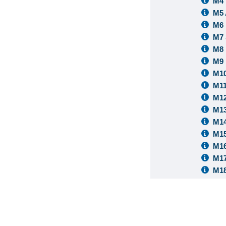
M4 
M5 
M6 
M7 
M8 
M9 
M10
M11
M1
M13
M14
M15
M16
M17
M18