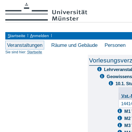
S
tartseite
A
nmelden
Veranstaltungen
Räume und Gebäude
Personen
Sie sind hier:
Startseite
Vorlesungsverz
Lehrveransta
Geowissens
10.1. S
Vst.-
1441
M1 
M2 
M3 