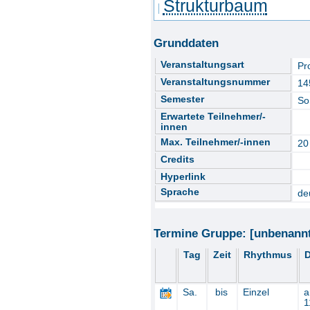
Strukturbaum
Grunddaten
Veranstaltungsart
Pr
Veranstaltungsnummer
14
Semester
So
Erwartete Teilnehmer/-
innen
Max. Teilnehmer/-innen
20
Credits
Hyperlink
Sprache
de
Termine Gruppe: [unbenann
Tag
Zeit
Rhythmus
D
Sa.
bis
Einzel
1