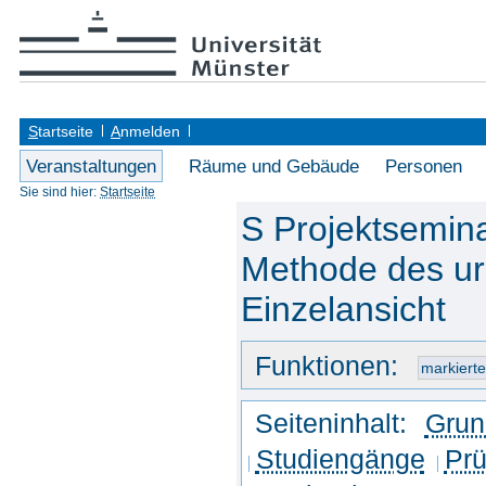
S
tartseite
A
nmelden
Veranstaltungen
Räume und Gebäude
Personen
Sie sind hier:
Startseite
S Projektsemina
Methode des ur
Einzelansicht
Funktionen:
Seiteninhalt:
Grun
Studiengänge
Prü