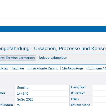
ngefährdung - Ursachen, Prozesse und Konseq
belegen/abmelden
daten
Termine
Zugeordnete Person
Studiengänge
Prüfungen /
Langtext
Seminar
mer
Kurztext
144840
SWS
SoSe 2026
r/-innen
Studienjahr
24