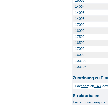
15005
14004
14003
14003
17002
16002
17502
16502
17002
16002
103303
103304
Zuordnung zu Ein
Fachbereich 14 Geow
Strukturbaum
Keine Einordnung ins 