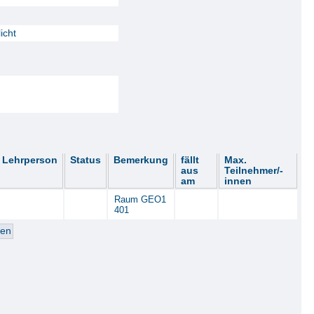
icht
Lehrperson
Status
Bemerkung
fällt
Max.
aus
Teilnehmer/-
am
innen
Raum GEO1
401