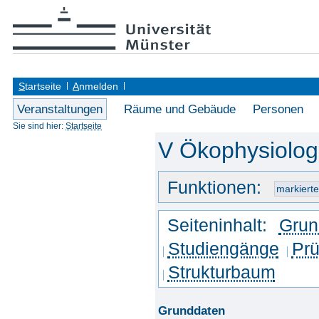
S
tartseite
A
nmelden
Veranstaltungen
Räume und Gebäude
Personen
Sie sind hier:
Startseite
V Ökophysiologi
Funktionen:
Seiteninhalt:
Grun
Studiengänge
Prü
Strukturbaum
Grunddaten