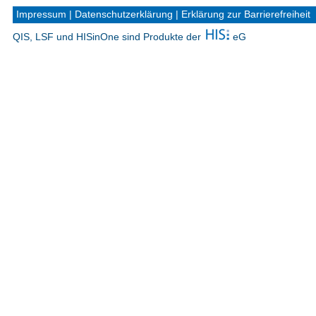
Impressum
|
Datenschutzerklärung
|
Erklärung zur Barrierefreiheit
QIS, LSF und HISinOne sind Produkte der
eG