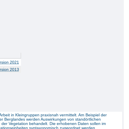
rsion 2021
rsion 2013
eit in Kleingruppen praxisnah vermittelt. Am Beispiel der
r Berglandes werden Auswirkungen von standörtlichen
der Vegetation behandelt. Die erhobenen Daten sollen im
ationseinheiten syntaxonomisch zugeordnet werden.