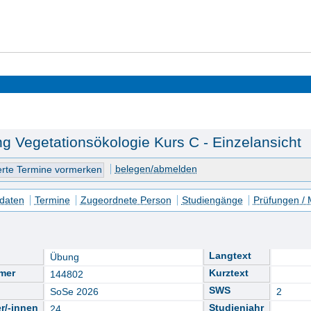
 Vegetationsökologie Kurs C - Einzelansicht
belegen/abmelden
daten
Termine
Zugeordnete Person
Studiengänge
Prüfungen /
Langtext
Übung
mer
Kurztext
144802
SWS
SoSe 2026
2
r/-innen
Studienjahr
24