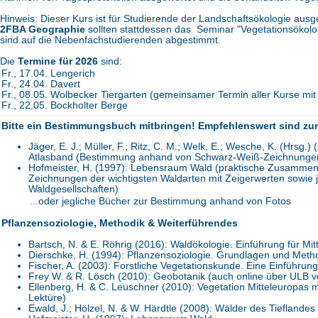
Hinweis: Dieser Kurs ist für Studierende der Landschaftsökologie ausg
2FBA Geographie
sollten stattdessen das Seminar "Vegetationsökolo
sind auf die Nebenfachstudierenden abgestimmt.
Die
Termine für 2026
sind:
Fr., 17.04. Lengerich
Fr., 24.04. Davert
Fr., 08.05. Wolbecker Tiergarten (gemeinsamer Termin aller Kurse mi
Fr., 22.05. Bockholter Berge
Bitte ein Bestimmungsbuch mitbringen! Empfehlenswert sind zum
Jäger, E. J.; Müller, F.; Ritz, C. M.; Welk, E.; Wesche, K. (Hrsg
Atlasband (Bestimmung anhand von Schwarz-Weiß-Zeichnungen 
Hofmeister, H. (1997): Lebensraum Wald (praktische Zusamme
Zeichnungen der wichtigsten Waldarten mit Zeigerwerten sowie 
Waldgesellschaften)
...oder jegliche Bücher zur Bestimmung anhand von Fotos
Pflanzensoziologie, Methodik & Weiterführendes
Bartsch, N. & E. Röhrig (2016): Waldökologie. Einführung für Mit
Dierschke, H. (1994): Pflanzensoziologie. Grundlagen und Met
Fischer, A. (2003): Forstliche Vegetationskunde. Eine Einführung
Frey W. & R. Lösch (2010): Geobotanik (auch online über ULB v
Ellenberg, H. & C. Leuschner (2010): Vegetation Mitteleuropas 
Lektüre)
Ewald, J.; Hölzel, N. & W. Härdtle (2008): Wälder des Tieflandes