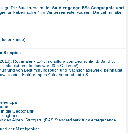
elegt. Die Studierenden der
Studiengänge BSc Geographie und
gie für Nebenfächler" im Wintersemester wählen. Die Lehrinhalte
t Bodenkunde)
 Beispiel
:
.) (2013): Rothmaler - Exkursionsflora von Deutschland. Band 3:
- absolut empfehlenswert fürs Gelände!)
nführung von Bestimmungsbuch und Nachschlagewerk; beinhaltet
jeweils eine Einführung in Aufnahmemethodik &
teleuropa
hoden
 in die Geobotanik
erfügbar)
mit den Alpen. Stuttgart. (DAS Standardwerk für weitergehende
 und der Mittelgebirge