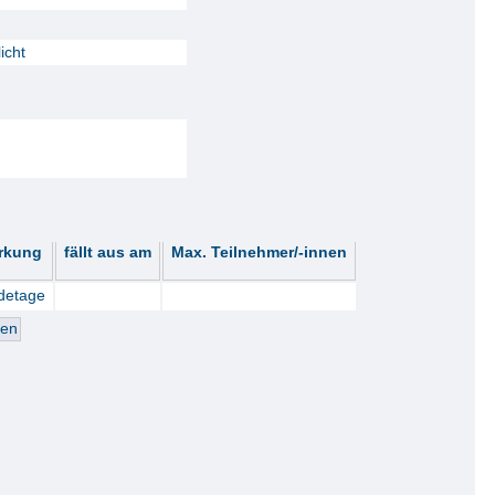
icht
rkung
fällt aus am
Max. Teilnehmer/-innen
detage