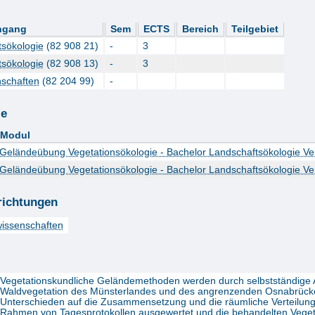
ngang
Sem
ECTS
Bereich
Teilgebiet
tsökologie
(82 908 21)
-
3
tsökologie
(82 908 13)
-
3
schaften
(82 204 99)
-
le
Modul
Geländeübung Vegetationsökologie - Bachelor Landschaftsökologie Ve
Geländeübung Vegetationsökologie - Bachelor Landschaftsökologie Ve
richtungen
issenschaften
Vegetationskundliche Geländemethoden werden durch selbstständige Arb
Waldvegetation des Münsterlandes und des angrenzenden Osnabrücke
Unterschieden auf die Zusammensetzung und die räumliche Verteilung 
Rahmen von Tagesprotokollen ausgewertet und die behandelten Veget