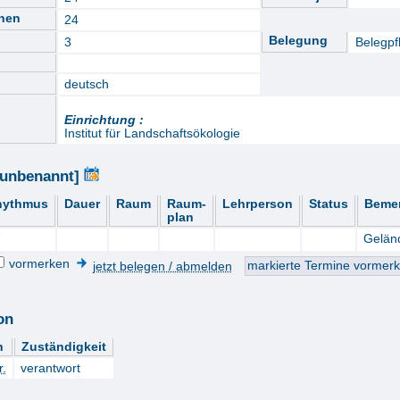
nnen
24
Belegung
3
Belegpfl
deutsch
Einrichtung :
Institut für Landschaftsökologie
[unbenannt]
hythmus
Dauer
Raum
Raum-
Lehrperson
Status
Beme
plan
Gelän
vormerken
jetzt belegen / abmelden
on
n
Zuständigkeit
r.
verantwort