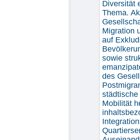
Diversität 
Thema. Akt
Gesellscha
Migration 
auf Exklud
Bevölkeru
sowie stru
emanzipato
des Gesell
Postmigra
städtische
Mobilität h
inhaltsbe
Integratio
Quartierse
Auseinande