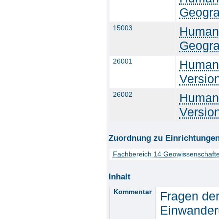
Geogra
15003
Humang
Geogra
26001
Humang
Versio
26002
Humang
Versio
Zuordnung zu Einrichtunge
Fachbereich 14 Geowissenschaft
Inhalt
Kommentar
Fragen der
Einwanderu