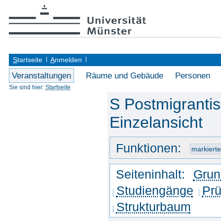
S
tartseite
A
nmelden
Veranstaltungen
Räume und Gebäude
Personen
Sie sind hier:
Startseite
S Postmigrantis
Einzelansicht
Funktionen:
Seiteninhalt:
Grun
Studiengänge
Prü
Strukturbaum