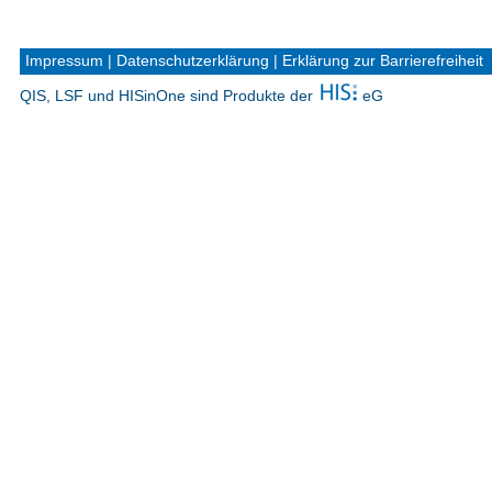
Impressum
|
Datenschutzerklärung
|
Erklärung zur Barrierefreiheit
QIS, LSF und HISinOne sind Produkte der
eG