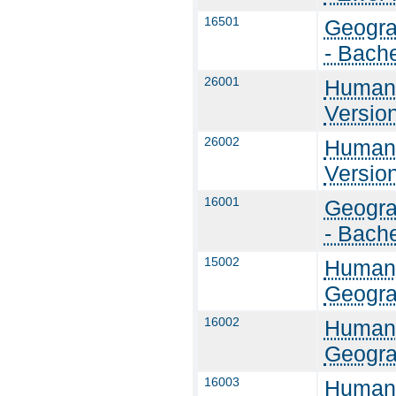
16501
Geogra
- Bach
26001
Humang
Versio
26002
Humang
Versio
16001
Geogra
- Bach
15002
Humang
Geogra
16002
Humang
Geogra
16003
Humang