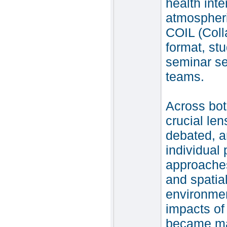
health inte
atmospheri
COIL (Coll
format, st
seminar se
teams.
Across bot
crucial len
debated, an
individual
approaches 
and spatia
environmen
impacts of
became mat