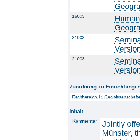
Geogra
15003
Humang
Geogra
21002
Semina
Versio
21003
Semina
Versio
Zuordnung zu Einrichtunge
Fachbereich 14 Geowissenschaft
Inhalt
Kommentar
Jointly of
Münster, t