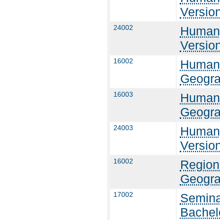
Versio
24002
Humang
Versio
16002
Humang
Geogra
16003
Humang
Geogra
24003
Humang
Versio
16002
Region
Geogra
17002
Semina
Bachel