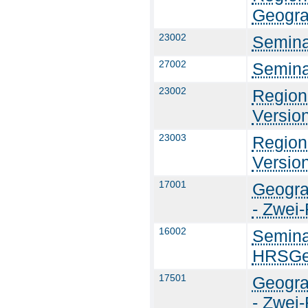
Geogra
23002
Semina
27002
Semina
23002
Region
Versio
23003
Region
Versio
17001
Geogra
- Zwei
16002
Semina
HRSGe 
17501
Geogra
- Zwei