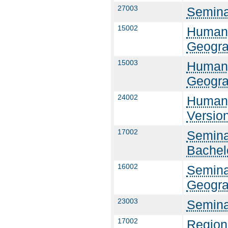
27003
Semina
15002
Humang
Geogra
15003
Humang
Geogra
24002
Humang
Versio
17002
Semina
Bachel
16002
Semina
Geogra
23003
Semina
17002
Region