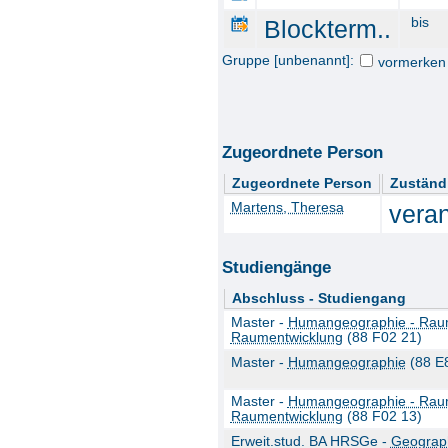
Blockterm..
bis
Gruppe [unbenannt]:
vormerken
Zugeordnete Person
Zugeordnete Person
Zuständ
Martens, Theresa
veran
Studiengänge
Abschluss - Studiengang
Master -
Humangeographie - Raum
Raumentwicklung
(88 F02 21)
Master -
Humangeographie
(88 E
Master -
Humangeographie - Raum
Raumentwicklung
(88 F02 13)
Erweit.stud. BA HRSGe -
Geograp