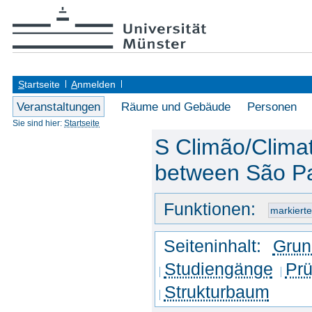
S
tartseite
A
nmelden
Veranstaltungen
Räume und Gebäude
Personen
Sie sind hier:
Startseite
S Climão/Climat
between São Pa
Funktionen:
Seiteninhalt:
Grun
Studiengänge
Prü
Strukturbaum