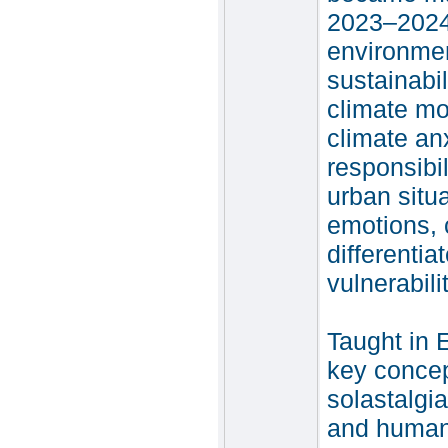
2023–2024 
environmen
sustainabil
climate mo
climate anx
responsibil
urban situ
emotions, c
differenti
vulnerabilit
Taught in 
key concep
solastalgi
and human 