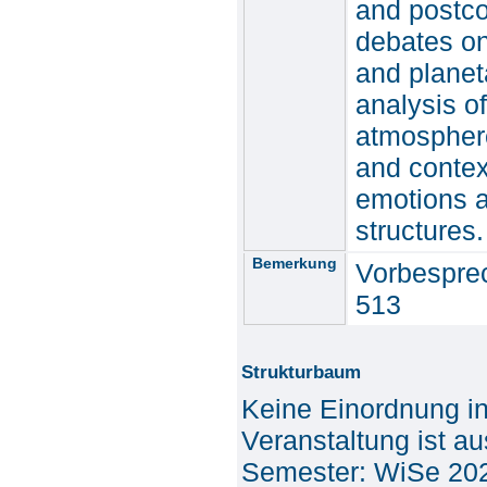
and postcol
debates on
and planet
analysis o
atmosphere
and contex
emotions ar
structures.
Bemerkung
Vorbespre
513
Strukturbaum
Keine Einordnung i
Veranstaltung ist a
Semester: WiSe 20