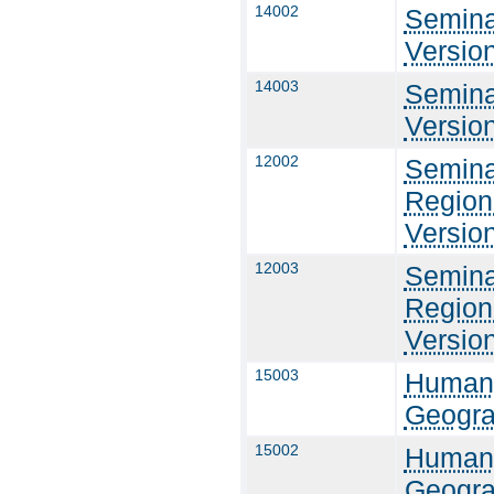
14002
Semina
Versio
14003
Semina
Versio
12002
Semina
Region
Versio
12003
Semina
Region
Versio
15003
Humang
Geogra
15002
Humang
Geogra