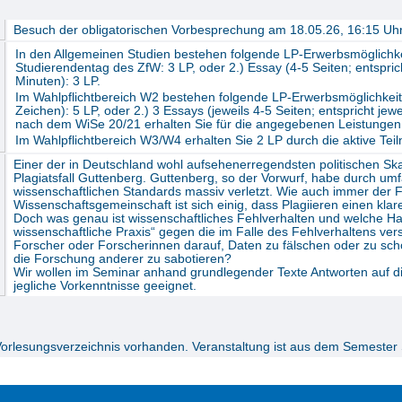
Besuch der obligatorischen Vorbesprechung am 18.05.26, 16:15 Uh
In den Allgemeinen Studien bestehen folgende LP-Erwerbsmöglichkei
Studierendentag des ZfW: 3 LP, oder 2.) Essay (4-5 Seiten; entspric
Minuten): 3 LP.
Im Wahlpflichtbereich W2 bestehen folgende LP-Erwerbsmöglichkeite
Zeichen): 5 LP, oder 2.) 3 Essays (jeweils 4-5 Seiten; entspricht je
nach dem WiSe 20/21 erhalten Sie für die angegebenen Leistungen 
Im Wahlpflichtbereich W3/W4 erhalten Sie 2 LP durch die aktive Tei
Einer der in Deutschland wohl aufsehenerregendsten politischen S
Plagiatsfall Guttenberg. Guttenberg, so der Vorwurf, habe durch umfa
wissenschaftlichen Standards massiv verletzt. Wie auch immer der Fal
Wissenschaftsgemeinschaft ist sich einig, dass Plagiieren einen klar
Doch was genau ist wissenschaftliches Fehlverhalten und welche Han
wissenschaftliche Praxis“ gegen die im Falle des Fehlverhaltens ve
Forscher oder Forscherinnen darauf, Daten zu fälschen oder zu s
die Forschung anderer zu sabotieren?
Wir wollen im Seminar anhand grundlegender Texte Antworten auf di
jegliche Vorkenntnisse geeignet.
Vorlesungsverzeichnis vorhanden. Veranstaltung ist aus dem Semester