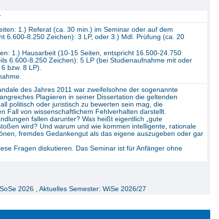
r
ten: 1.) Referat (ca. 30 min.) im Seminar oder auf dem
ht 6.600-8.250 Zeichen): 3 LP, oder 3.) Mdl. Prüfung (ca. 20
n: 1.) Hausarbeit (10-15 Seiten, entspricht 16.500-24.750
weils 6.600-8.250 Zeichen): 5 LP (bei Studienaufnahme mit oder
6 bzw. 8 LP).
lnahme.
kandale des Jahres 2011 war zweifelsohne der sogenannte
ngreiches Plagiieren in seiner Dissertation die geltenden
l politisch oder juristisch zu bewerten sein mag, die
en Fall von wissenschaftlichem Fehlverhalten darstellt.
dlungen fallen darunter? Was heißt eigentlich „gute
rstoßen wird? Und warum und wie kommen intelligente, rationale
chönen, fremdes Gedankengut als das eigene auszugeben oder gar
ese Fragen diskutieren. Das Seminar ist für Anfänger ohne
 SoSe 2026 , Aktuelles Semester: WiSe 2026/27