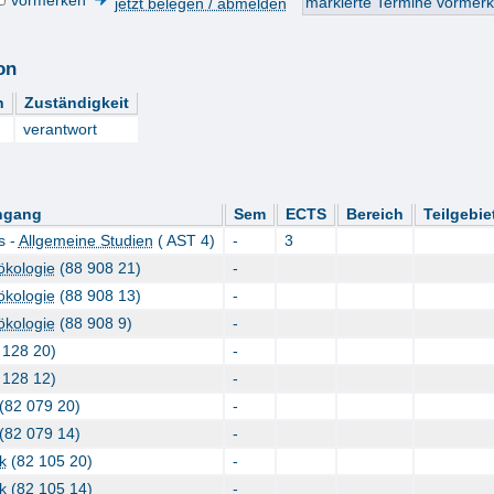
vormerken
jetzt belegen / abmelden
on
n
Zuständigkeit
verantwort
ngang
Sem
ECTS
Bereich
Teilgebie
s -
Allgemeine Studien
( AST 4)
-
3
ökologie
(88 908 21)
-
ökologie
(88 908 13)
-
ökologie
(88 908 9)
-
 128 20)
-
 128 12)
-
(82 079 20)
-
(82 079 14)
-
k
(82 105 20)
-
k
(82 105 14)
-