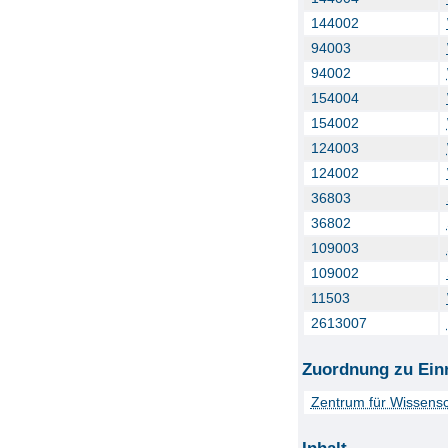
144002
94003
94002
154004
154002
124003
124002
36803
36802
109003
109002
11503
2613007
Zuordnung zu Ein
Zentrum für Wissensc
Inhalt