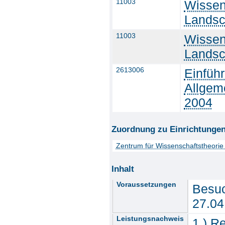
11003
Wissen
Landsc
11003
Wissen
Landsc
2613006
Einführ
Allgem
2004
Zuordnung zu Einrichtunge
Zentrum für Wissenschaftstheorie
Inhalt
Voraussetzungen
Besuc
27.04
Leistungsnachweis
1.) R