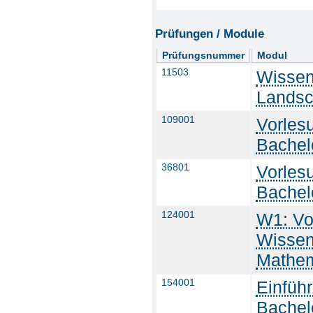
Prüfungen / Module
Prüfungsnummer
Modul
11503
Wissen
Landsc
109001
Vorles
Bachel
36801
Vorles
Bachel
124001
W1: Vo
Wissen
Mathem
154001
Einführ
Bachel