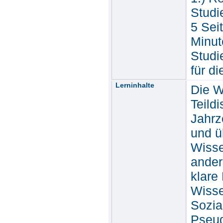
Studi
5 Seit
Minut
Studi
für d
Lerninhalte
Die W
Teildi
Jahrz
und ü
Wisse
ander
klare
Wisse
Sozia
Pseud