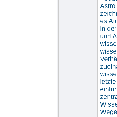
Astro
zeich
es At
in de
und A
wisse
wisse
Verhä
zuein
wisse
letzt
einfü
zentr
Wisse
Wege 