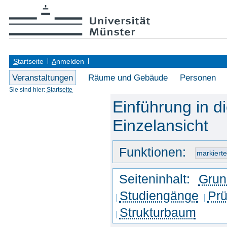
S
tartseite
A
nmelden
Veranstaltungen
Räume und Gebäude
Personen
Sie sind hier:
Startseite
Einführung in d
Einzelansicht
Funktionen:
Seiteninhalt:
Grun
Studiengänge
Prü
Strukturbaum