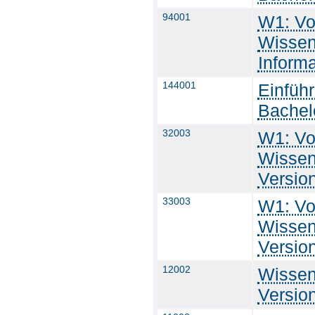
94001
W1: Vo
Wissen
Informa
144001
Einführ
Bachel
32003
W1: Vo
Wissen
Versio
33003
W1: Vo
Wissen
Versio
12002
Wissen
Versio