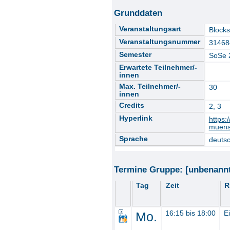
Grunddaten
Veranstaltungsart
Block
Veranstaltungsnummer
31468
Semester
SoSe 
Erwartete Teilnehmer/-
innen
Max. Teilnehmer/-
30
innen
Credits
2, 3
Hyperlink
https:
muenst
Sprache
deuts
Termine Gruppe: [unbenann
Tag
Zeit
R
Mo.
16:15 bis 18:00
E