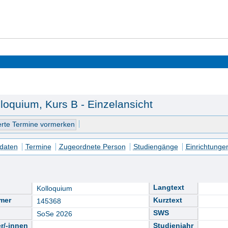
loquium, Kurs B - Einzelansicht
daten
Termine
Zugeordnete Person
Studiengänge
Einrichtunge
Langtext
Kolloquium
mer
Kurztext
145368
SWS
SoSe 2026
r/-innen
Studienjahr