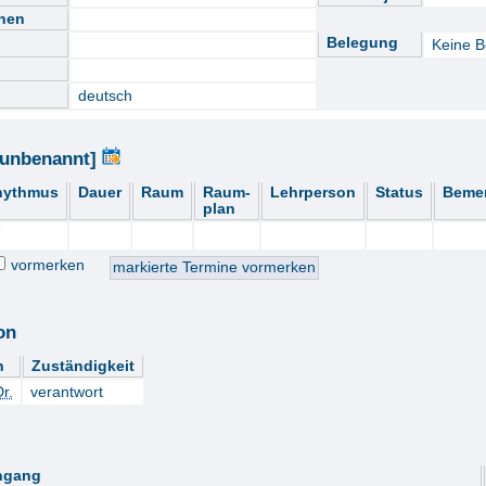
nnen
Belegung
Keine Be
deutsch
[unbenannt]
hythmus
Dauer
Raum
Raum-
Lehrperson
Status
Beme
plan
vormerken
on
n
Zuständigkeit
r.
verantwort
ngang