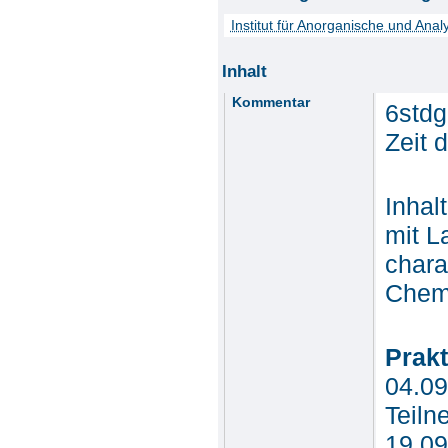
Institut für Anorganische und Ana
Inhalt
Kommentar
6stdg
Zeit 
Inhal
mit L
chara
Chemi
Prak
04.09
Teiln
19.09