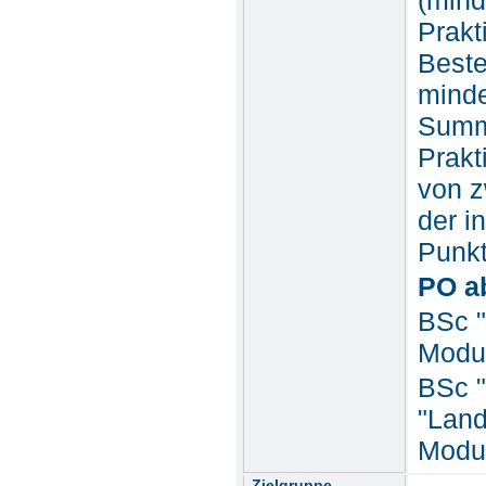
Prakt
Beste
minde
Summe
Prakt
von z
der i
Punkt
PO a
BSc "
Modul
BSc "
"Land
Modul
Zielgruppe