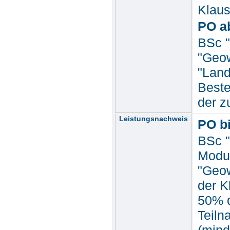
Klaus
PO a
BSc "
"Geow
"Land
Beste
der z
Leistungsnachweis
PO bi
BSc "
Modul
"Geow
der K
50% d
Teiln
(mind