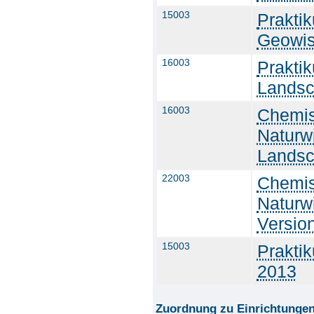
15003
Prakti
Geowis
16003
Prakti
Landsc
16003
Chemis
Naturwi
Landsc
22003
Chemis
Naturw
Versio
15003
Prakti
2013
Zuordnung zu Einrichtunge