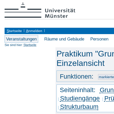
S
tartseite
A
nmelden
Veranstaltungen
Räume und Gebäude
Personen
Sie sind hier:
Startseite
Praktikum "Gru
Einzelansicht
Funktionen:
Seiteninhalt:
Grun
Studiengänge
Prü
Strukturbaum