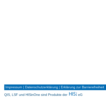
Impressum
|
Datenschutzerklärung
|
Erklärung zur Barrierefreiheit
QIS, LSF und HISinOne sind Produkte der
eG