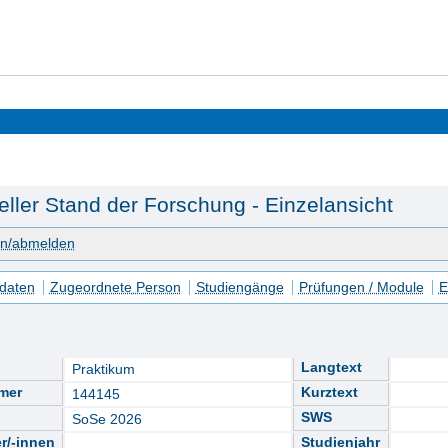
eller Stand der Forschung - Einzelansicht
en/abmelden
daten
Zugeordnete Person
Studiengänge
Prüfungen / Module
E
Langtext
Praktikum
mer
Kurztext
144145
SWS
SoSe 2026
r/-innen
Studienjahr