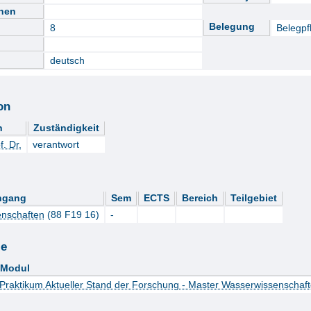
nnen
Belegung
8
Belegpfl
deutsch
on
n
Zuständigkeit
f. Dr.
verantwort
ngang
Sem
ECTS
Bereich
Teilgebiet
nschaften
(88 F19 16)
-
le
Modul
Praktikum Aktueller Stand der Forschung - Master Wasserwissenschaf