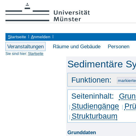
S
tartseite
A
nmelden
Veranstaltungen
Räume und Gebäude
Personen
Sie sind hier:
Startseite
Sedimentäre Sy
Funktionen:
Seiteninhalt:
Grun
Studiengänge
Prü
Strukturbaum
Grunddaten