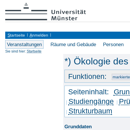
S
tartseite
A
nmelden
Veranstaltungen
Räume und Gebäude
Personen
Sie sind hier:
Startseite
*) Ökologie des
Funktionen:
Seiteninhalt:
Grun
Studiengänge
Prü
Strukturbaum
Grunddaten