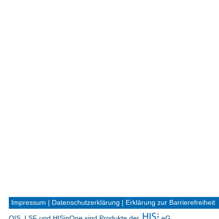
Impressum
|
Datenschutzerklärung
|
Erklärung zur Barrierefreiheit
QIS, LSF und HISinOne sind Produkte der
eG