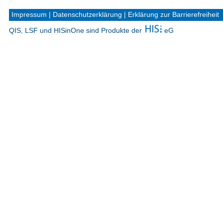
Impressum
|
Datenschutzerklärung
|
Erklärung zur Barrierefreiheit
QIS, LSF und HISinOne sind Produkte der
eG