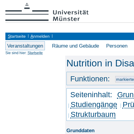
S
tartseite
A
nmelden
Veranstaltungen
Räume und Gebäude
Personen
Sie sind hier:
Startseite
Nutrition in Dis
Funktionen:
Seiteninhalt:
Grun
Studiengänge
Prü
Strukturbaum
Grunddaten