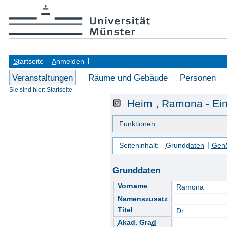
S
tartseite
A
nmelden
Veranstaltungen
Räume und Gebäude
Personen
Sie sind hier:
Startseite
Heim , Ramona - Ein
Funktionen:
Seiteninhalt:
Grunddaten
Gehö
Grunddaten
Vorname
Ramona
Namenszusatz
Titel
Dr.
Akad. Grad