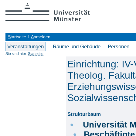
S
tartseite
A
nmelden
Veranstaltungen
Räume und Gebäude
Personen
Sie sind hier:
Startseite
Einrichtung: IV
Theolog. Fakult
Erziehungswiss
Sozialwissensch
Strukturbaum
Universität 
Beschäftigt