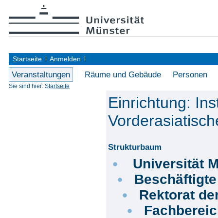
S
tartseite
A
nmelden
Veranstaltungen
Räume und Gebäude
Personen
Sie sind hier:
Startseite
Einrichtung: Inst
Vorderasiatisch
Strukturbaum
Universität 
Beschäftigt
Rektorat de
Fachberei