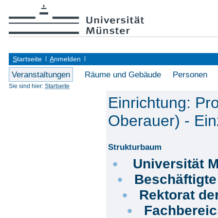
S
tartseite
A
nmelden
Veranstaltungen
Räume und Gebäude
Personen
Sie sind hier:
Startseite
Einrichtung: Pr
Oberauer) - Ein
Strukturbaum
Universität 
Beschäftigt
Rektorat de
Fachberei