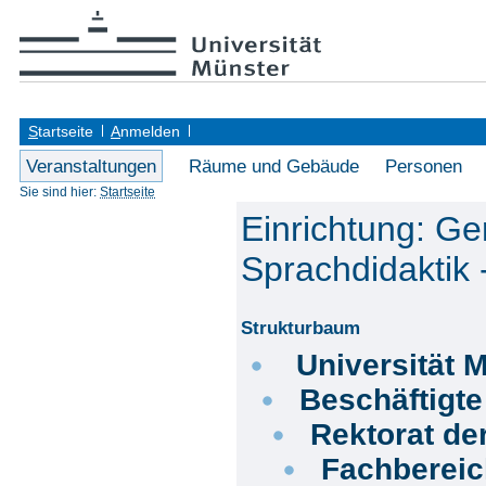
S
tartseite
A
nmelden
Veranstaltungen
Räume und Gebäude
Personen
Sie sind hier:
Startseite
Einrichtung: Ger
Sprachdidaktik 
Strukturbaum
Universität 
Beschäftigt
Rektorat de
Fachberei