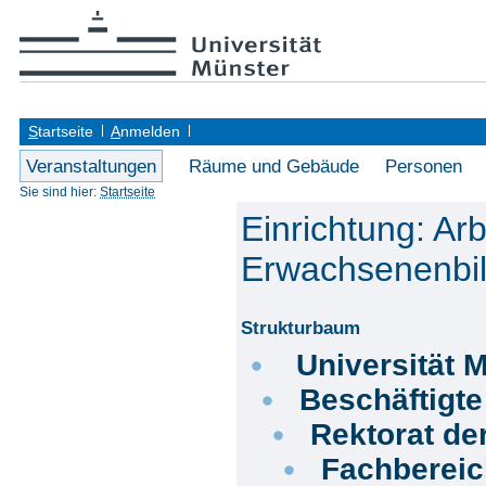
S
tartseite
A
nmelden
Veranstaltungen
Räume und Gebäude
Personen
Sie sind hier:
Startseite
Einrichtung: Ar
Erwachsenenbild
Strukturbaum
Universität 
Beschäftigt
Rektorat de
Fachberei