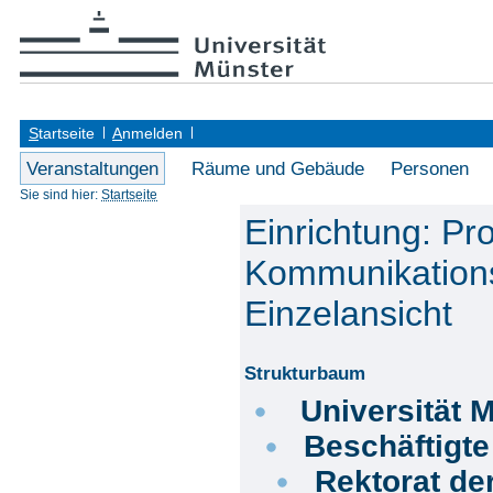
S
tartseite
A
nmelden
Veranstaltungen
Räume und Gebäude
Personen
Sie sind hier:
Startseite
Einrichtung: Pro
Kommunikations
Einzelansicht
Strukturbaum
Universität 
Beschäftigt
Rektorat de