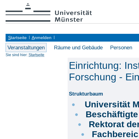
S
tartseite
A
nmelden
Veranstaltungen
Räume und Gebäude
Personen
Sie sind hier:
Startseite
Einrichtung: Ins
Forschung - Ein
Strukturbaum
Universität 
Beschäftigt
Rektorat de
Fachberei