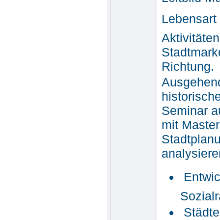
Lebensart
Aktivitäte
Stadtmarke
Richtung.
Ausgehend
historisch
Seminar a
mit Maste
Stadtplan
analysiere
 Entwi
Sozial
 Städ