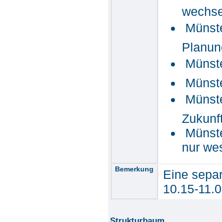
wechsel
 Münst
Planun
 Münst
Münste
 Müns
Zukunf
Münste
nur wes
Bemerkung
Eine separ
10.15-11.0
Strukturbaum