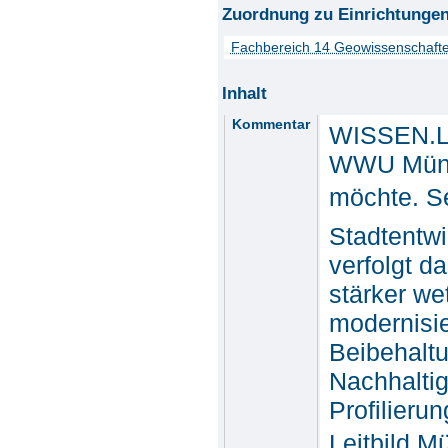
Zuordnung zu Einrichtunge
Fachbereich 14 Geowissenschaft
Inhalt
Kommentar
WISSEN.LEB
WWU Münste
möchte. Se
Stadtentwi
verfolgt d
stärker we
modernisie
Beibehalt
Nachhaltig
Profilieru
Leitbild 