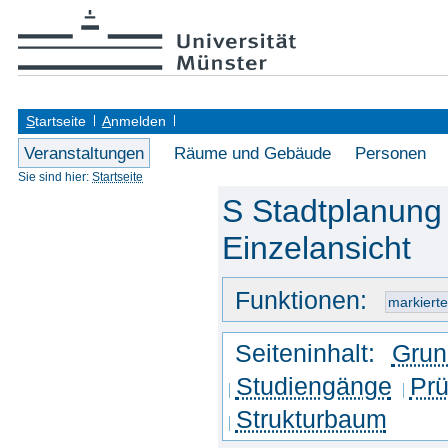
S
tartseite
A
nmelden
Veranstaltungen
Räume und Gebäude
Personen
Sie sind hier:
Startseite
S Stadtplanung 
Einzelansicht
Funktionen:
Seiteninhalt:
Grun
Studiengänge
Prü
Strukturbaum