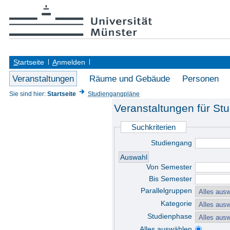
S
tartseite
A
nmelden
Veranstaltungen
Räume und Gebäude
Personen
Sie sind hier:
Startseite
Studiengangpläne
Veranstaltungen für St
Suchkriterien
Studiengang
Von Semester
Bis Semester
Parallelgruppen
Kategorie
Studienphase
Alles auswählen