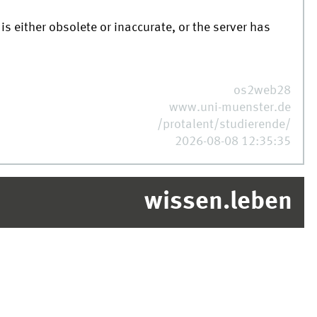
is either obsolete or inaccurate, or the server has
os2web28
www.uni-muenster.de
/protalent/studierende/
2026-08-08 12:35:35
wissen.leben