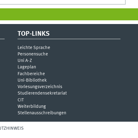
TOP-LINKS
Leichte Sprache
Personensuche
Uni A-Z
Lageplan
Fachbereiche
Uni-Bi­bli­o­thek
Vor­le­sungs­ver­zeich­nis
Stu­die­ren­den­se­kre­ta­ri­at
CIT
Weiterbildung
Stellenausschreibungen
UTZHINWEIS