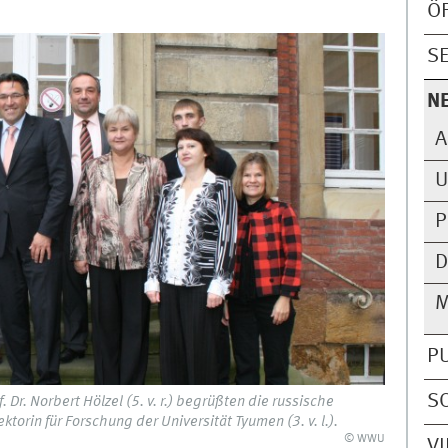
Ö
S
N
A
U
P
D
M
P
S
. Dr. Norbert Hölzel (5. v. r.) begrüßten die russische
torin für Forschung der Universität Tyumen (3. v. l.).
© WWU
V