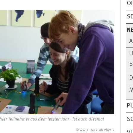
Ö
S
N
A
U
P
D
M
P
S
ier Teilnehmer aus dem letzten Jahr - ist auch diesmal
© WWU - MExLab Physik
V