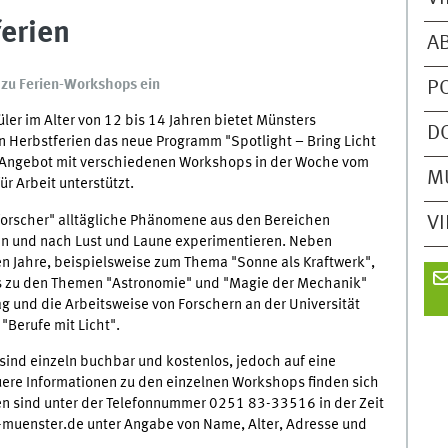
ferien
A
 zu Ferien-Workshops ein
P
er im Alter von 12 bis 14 Jahren bietet Münsters
D
n Herbstferien das neue Programm "Spotlight – Bring Licht
as Angebot mit verschiedenen Workshops in der Woche vom
M
r Arbeit unterstützt.
forscher" alltägliche Phänomene aus den Bereichen
V
n und nach Lust und Laune experimentieren. Neben
Jahre, beispielsweise zum Thema "Sonne als Kraftwerk",
 zu den Themen "Astronomie" und "Magie der Mechanik"
g und die Arbeitsweise von Forschern an der Universität
"Berufe mit Licht".
ind einzeln buchbar und kostenlos, jedoch auf eine
ere Informationen zu den einzelnen Workshops finden sich
 sind unter der Telefonnummer 0251 83-33516 in der Zeit
-muenster.de unter Angabe von Name, Alter, Adresse und