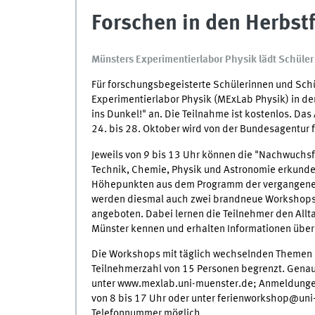
Forschen in den Herbst
Münsters Experimentierlabor Physik lädt Schüler
Für forschungsbegeisterte Schülerinnen und Schül
Experimentierlabor Physik (MExLab Physik) in de
ins Dunkel!" an. Die Teilnahme ist kostenlos. D
24. bis 28. Oktober wird von der Bundesagentur fü
Jeweils von 9 bis 13 Uhr können die "Nachwuchs
Technik, Chemie, Physik und Astronomie erkunde
Höhepunkten aus dem Programm der vergangenen 
werden diesmal auch zwei brandneue Workshops
angeboten. Dabei lernen die Teilnehmer den Allta
Münster kennen und erhalten Informationen über 
Die Workshops mit täglich wechselnden Themen s
Teilnehmerzahl von 15 Personen begrenzt. Genau
unter www.mexlab.uni-muenster.de; Anmeldungen
von 8 bis 17 Uhr oder unter ferienworkshop@uni
Telefonnummer möglich.