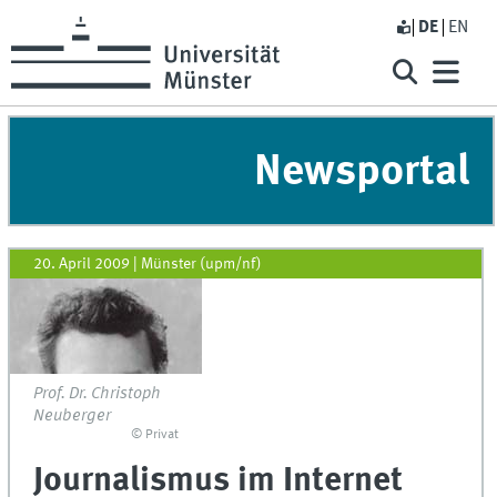
DE
EN
Newsportal
20. April 2009
|
Münster (upm/nf)
Prof. Dr. Christoph
Neuberger
© Privat
Journalismus im Internet