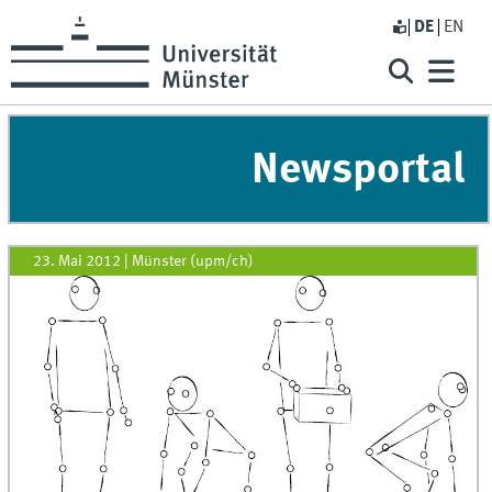
DE
EN
Newsportal
23. Mai 2012
|
Münster (upm/ch)