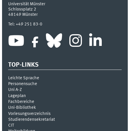
Universität Münster
Schlossplatz 2
48149
Münster
Tel:
+49 251 83-0
TOP-LINKS
Leichte Sprache
Personensuche
Uni A-Z
Lageplan
Fachbereiche
Uni-Bi­bli­o­thek
Vor­le­sungs­ver­zeich­nis
Stu­die­ren­den­se­kre­ta­ri­at
CIT