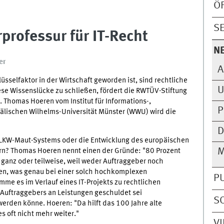
Ö
S
professur für IT-Recht
N
er
A
sselfaktor in der Wirtschaft geworden ist, sind rechtliche
U
se Wissenslücke zu schließen, fördert die RWTÜV-Stiftung
. Thomas Hoeren vom Institut für Informations-,
P
lischen Wilhelms-Universität Münster (WWU) wird die
D
LKW-Maut-Systems oder die Entwicklung des europäischen
M
ern? Thomas Hoeren nennt einen der Gründe: "80 Prozent
f ganz oder teilweise, weil weder Auftraggeber noch
en, was genau bei einer solch hochkomplexen
P
me es im Verlauf eines IT-Projekts zu rechtlichen
s Auftraggebers an Leistungen geschuldet sei
S
rden könne. Hoeren: "Da hilft das 100 Jahre alte
 oft nicht mehr weiter."
V