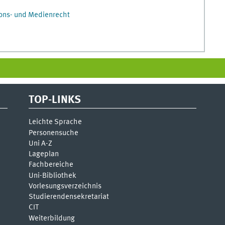
ions- und Medienrecht
TOP-LINKS
Leichte Sprache
Personensuche
Uni A-Z
Lageplan
Fachbereiche
Uni-Bi­bli­o­thek
Vor­le­sungs­ver­zeich­nis
Stu­die­ren­den­se­kre­ta­ri­at
CIT
Weiterbildung