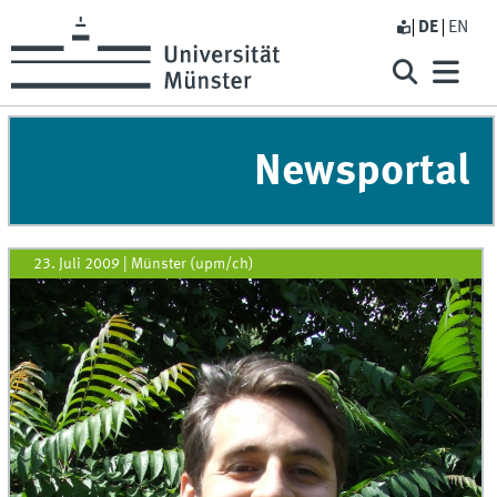
DE
EN
Newsportal
23. Juli 2009
|
Münster (upm/ch)